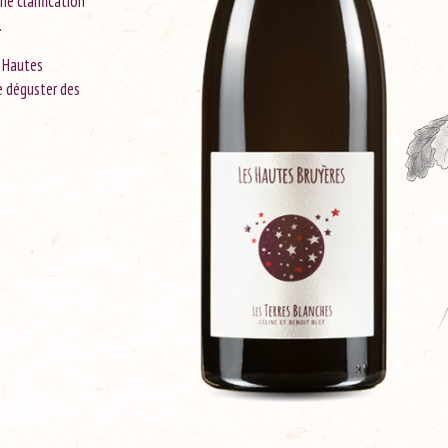
ne clarification
.
s Hautes
e déguster des