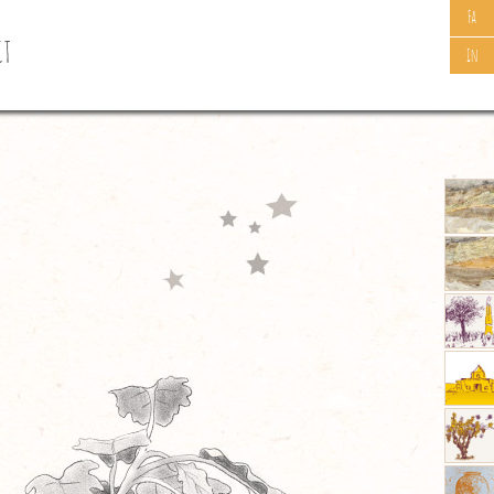
Fa
CT
In